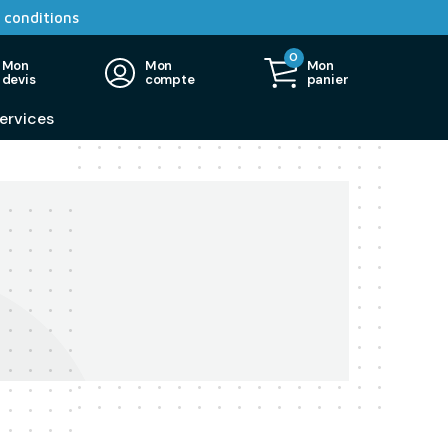
 conditions
0
Mon
Mon
Mon
devis
compte
panier
ervices