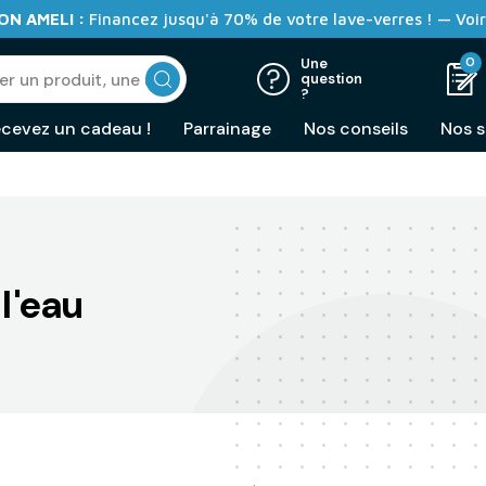
N AMELI :
Financez jusqu'à 70% de votre lave-verres ! — Voir
0
Une
question
?
cevez un cadeau !
Parrainage
Nos conseils
Nos s
l'eau