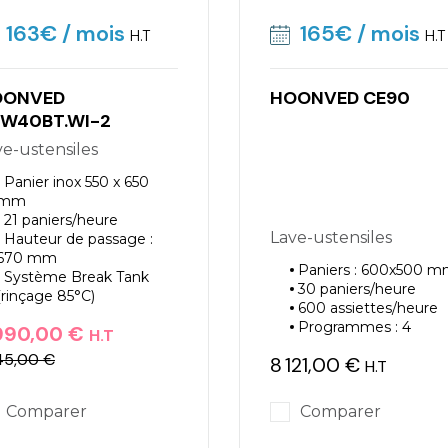
163€
/ mois
165€
/ mois
H.T
H.T
OONVED
HOONVED CE90
W40BT.WI-2
ave-ustensiles
Panier inox 550 x 650
mm
21 paniers/heure
Lave-ustensiles
Hauteur de passage :
670 mm
Paniers : 600x500 
Système Break Tank
30 paniers/heure
(rinçage 85°C)
600 assiettes/heure
Programmes : 4
990,00 €
H.T
45,00 €
8 121,00 €
ix
ix de base
H.T
Prix
Comparer
Comparer