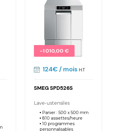
Promo !
-1 010,00 €
124€
/ mois
H.T
SMEG SPD526S
Lave-ustensiles
Panier : 500 x 500 mm
810 assiettes/heure
10 programmes
mm
personnalisables