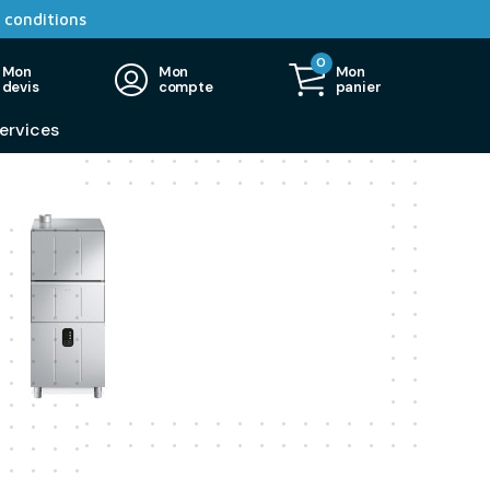
 conditions
0
Mon
Mon
Mon
devis
compte
panier
ervices