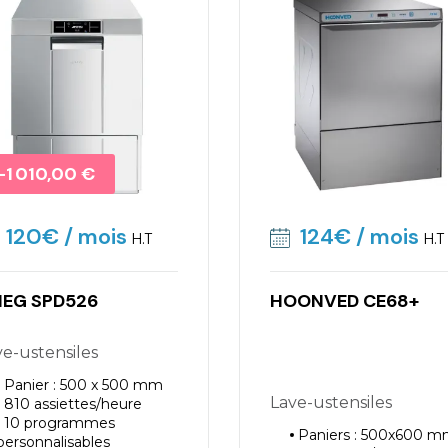
Promo !
-1 010,00 €
120€
/ mois
124€
/ mois
H.T
H.T
EG SPD526
HOONVED CE68+
ave-ustensiles
Panier : 500 x 500 mm
Lave-ustensiles
810 assiettes/heure
10 programmes
Paniers : 500x600 
personnalisables