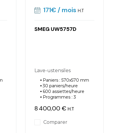
171€
/ mois
H.T
SMEG UW5757D
Lave-ustensiles
mm
Paniers : 570x570 mm
30 paniers/heure
600 assiettes/heure
Programmes : 3
8 400,00 €
H.T
Prix
Comparer