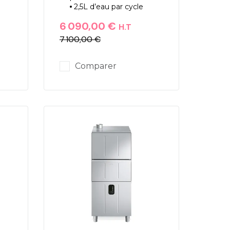
2,5L d’eau par cycle
6 090,00 €
H.T
7 100,00 €
Prix
Prix de base
Comparer