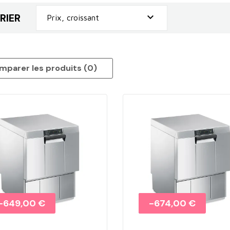
RIER

Prix, croissant
mparer les produits (
0
)‎
Promo !
-649,00 €
Promo !
-674,00 €