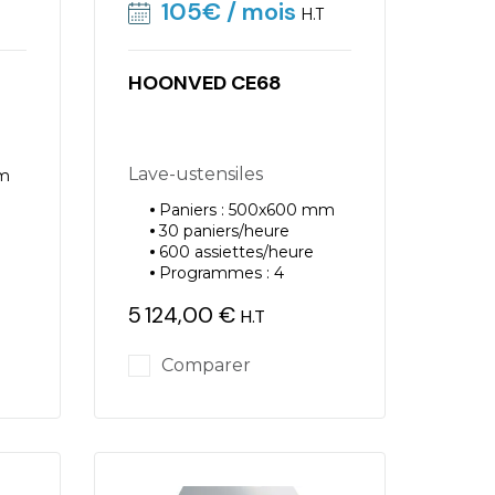
105€
/ mois
H.T
HOONVED CE68
Lave-ustensiles
mm
Paniers : 500x600 mm
30 paniers/heure
600 assiettes/heure
Programmes : 4
5 124,00 €
H.T
Prix
Comparer