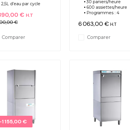
30 paniers/heure
2,5L d’eau par cycle
600 assiettes/heure
Programmes : 4
890,00 €
H.T
900,00 €
6 063,00 €
ix
ix de base
H.T
Prix
Comparer
Comparer
Promo !
-1 155,00 €