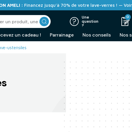
N AMELI :
Financez jusqu'à 70% de votre lave-verres ! — Voir
0
Une
question
?
cevez un cadeau !
Parrainage
Nos conseils
Nos s
ave-ustensiles
es