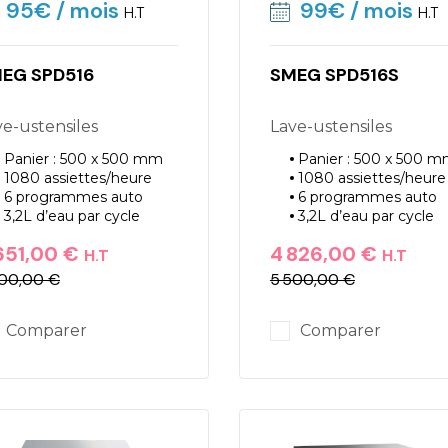
95€
/ mois
99€
/ mois
H.T
H.T
EG SPD516
SMEG SPD516S
ave-ustensiles
Lave-ustensiles
Panier : 500 x 500 mm
Panier : 500 x 500 
1080 assiettes/heure
1080 assiettes/heure
6 programmes auto
6 programmes auto
3,2L d’eau par cycle
3,2L d’eau par cycle
651,00 €
4 826,00 €
H.T
H.T
300,00 €
5 500,00 €
ix
ix de base
Prix
Prix de base
Comparer
Comparer