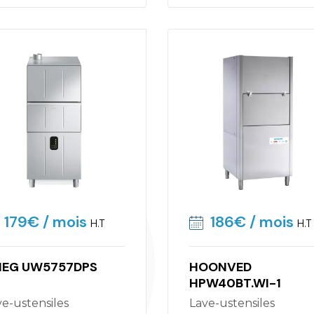
179€
/ mois
186€
/ mois
H.T
H.T
EG UW5757DPS
HOONVED
HPW40BT.WI-1
ave-ustensiles
Lave-ustensiles