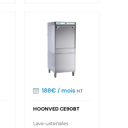
188€
/ mois
H.T
HOONVED CE90BT
Lave-ustensiles