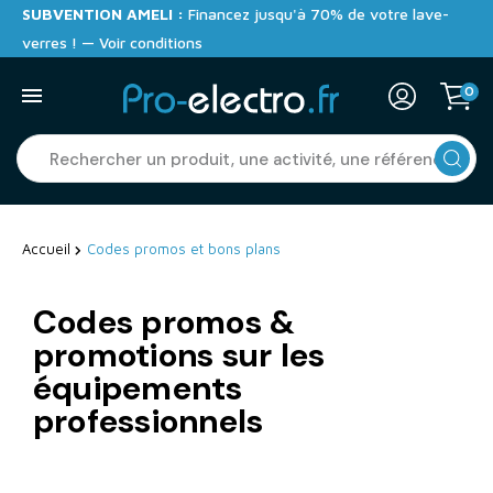
SUBVENTION AMELI :
Financez jusqu'à 70% de votre lave-
verres ! — Voir conditions
0
Accueil
Codes promos et bons plans
Codes promos &
promotions sur les
équipements
professionnels