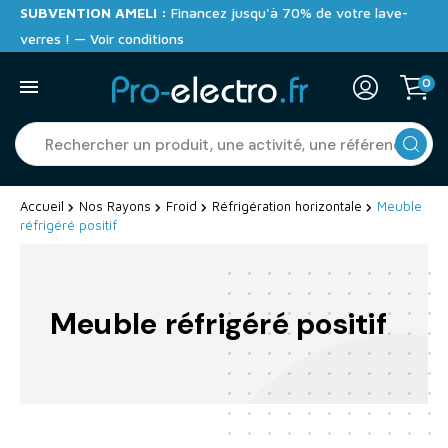
SUBVENTION AMELI :
Financez jusqu'à 70% de votre lave-
verres ! — Voir conditions
0
Accueil
Nos Rayons
Froid
Réfrigération horizontale
Meuble
réfrigéré positif
Meuble réfrigéré positif