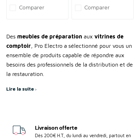
Comparer
Comparer
Des
meubles de préparation
aux
vitrines de
comptoir
, Pro Electro a sélectionné pour vous un
ensemble de produits capable de répondre aux
besoins des professionnels de la distribution et de
la restauration.
Faites votre choix parmi les plus grandes marques
Lire la suite
du secteur:
LIEBHERR Professionnel,
ELECTROLUX Professionnel, AFINOX,
TECFRIGO...
Livraison offerte
Dès 200€ H.T, du lundi au vendredi, partout en