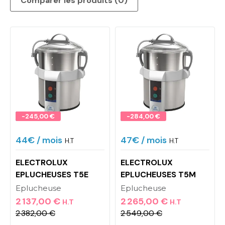
Comparer les produits (
0
)‎
Promo !
-245,00 €
Promo !
-284,00 €
44€
/ mois
47€
/ mois
H.T
H.T
ELECTROLUX
ELECTROLUX
EPLUCHEUSES T5E
EPLUCHEUSES T5M
Eplucheuse
Eplucheuse
2 137,00 €
2 265,00 €
H.T
H.T
2 382,00 €
2 549,00 €
Prix
Prix de base
Prix
Prix de base