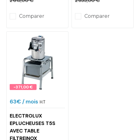
2 613,00 €
2 833,00 €
Prix
Prix de base
Prix
Prix de base
Comparer
Comparer
Promo !
-371,00 €
63€
/ mois
H.T
ELECTROLUX
EPLUCHEUSES T5S
AVEC TABLE
FILTREINOX