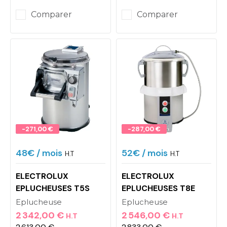
Comparer
Comparer
Promo !
-271,00 €
Promo !
-287,00 €
48€
/ mois
52€
/ mois
H.T
H.T
ELECTROLUX
ELECTROLUX
EPLUCHEUSES T5S
EPLUCHEUSES T8E
Eplucheuse
Eplucheuse
2 342,00 €
2 546,00 €
H.T
H.T