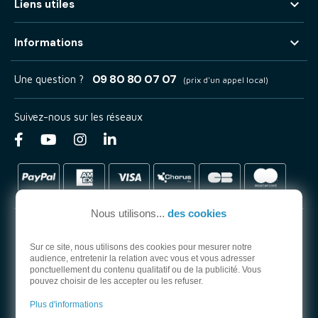

Liens utiles

Informations
09 80 80 07 07
Une question ?
(prix d'un appel local)
Suivez-nous sur les réseaux
Nous utilisons...
des cookies
Sur ce site, nous utilisons des cookies pour mesurer notre
audience, entretenir la relation avec vous et vous adresser
PARTENAIRE OFFICIEL
ponctuellement du contenu qualitatif ou de la publicité. Vous
pouvez choisir de les accepter ou les refuser.
Plus d'informations