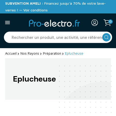
SUBVENTION AMELI :
Financez jusqu'à 70% de votre lave-
verres ! — Voir conditions
0
Accueil
Nos Rayons
Préparation
Eplucheuse
Eplucheuse