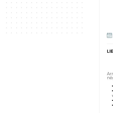
LI
Armoire de stockage
né