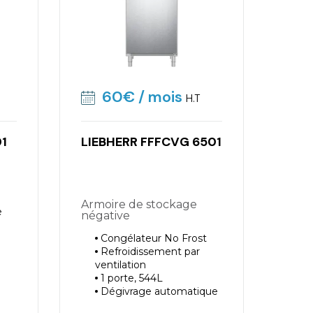
60€
/ mois
H.T
01
LIEBHERR FFFCVG 6501
Armoire de stockage
e
négative
Congélateur No Frost
Refroidissement par
ventilation
1 porte, 544L
Dégivrage automatique