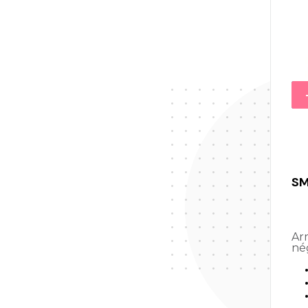
SM
Armoire de stockage
né