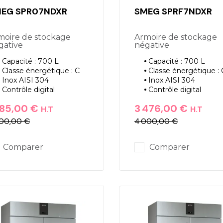
EG SPR07NDXR
SMEG SPRF7NDXR
Armoire de stockage
gative
négative
Capacité : 700 L
Capacité : 700 L
Classe énergétique : C
Classe énergétique : 
Inox AISI 304
Inox AISI 304
Contrôle digital
Contrôle digital
185,00 €
3 476,00 €
H.T
H.T
700,00 €
4 000,00 €
ix
ix de base
Prix
Prix de base
Comparer
Comparer