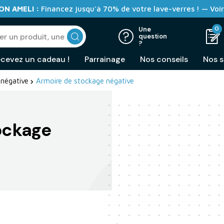
N AMELI :
Financez jusqu'à 70% de votre lave-verres ! — Voir
0
Une
question
?
cevez un cadeau !
Parrainage
Nos conseils
Nos s
 négative
Armoire de stockage négative
ockage