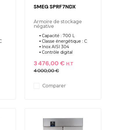
SMEG SPRF7NDX
Armoire de stockage
négative
Capacité : 700 L
C
Classe énergétique : C
Inox AISI 304
Contrôle digital
3 476,00 €
H.T
4 000,00 €
Prix
Prix de base
Comparer