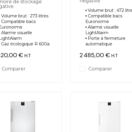
négative
gative
Volume brut : 472 litr
Volume brut : 273 litres
Compatible bacs
Compatible bacs
Euronorme
Euronorme
Alarme visuelle
Alarme visuelle
LightAlarm
LightAlarm
Porte à fermeture
Gaz écologique R 600a
automatique
320,00 €
2 485,00 €
H.T
H.T
ix
Prix
Comparer
Comparer