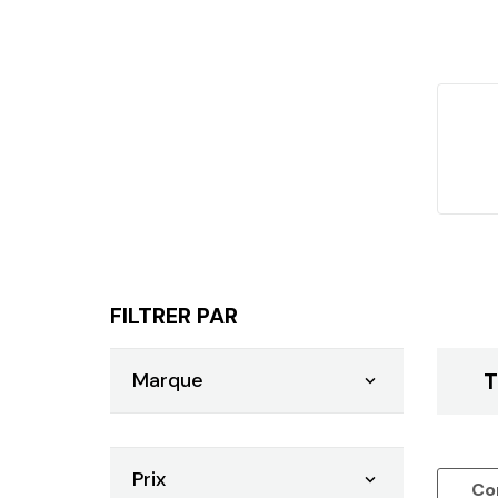
FILTRER PAR
Marque
T

Prix

Co