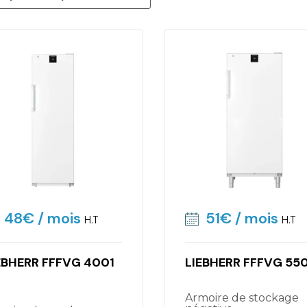
48€
/ mois
51€
/ mois
H.T
H.T
EBHERR FFFVG 4001
LIEBHERR FFFVG 55
Armoire de stockage