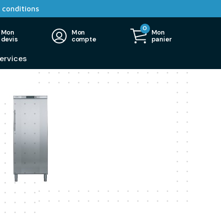
 conditions
0
Mon
Mon
Mon
devis
compte
panier
ervices