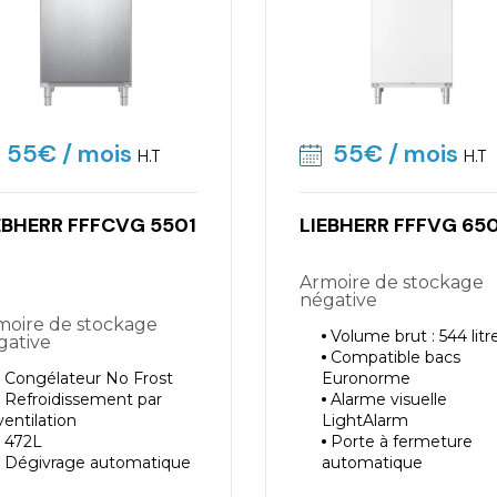
55€
/ mois
55€
/ mois
H.T
H.T
EBHERR FFFCVG 5501
LIEBHERR FFFVG 65
Armoire de stockage
négative
Volume brut : 544 litr
gative
Compatible bacs
Congélateur No Frost
Euronorme
Refroidissement par
Alarme visuelle
ventilation
LightAlarm
472L
Porte à fermeture
Dégivrage automatique
automatique