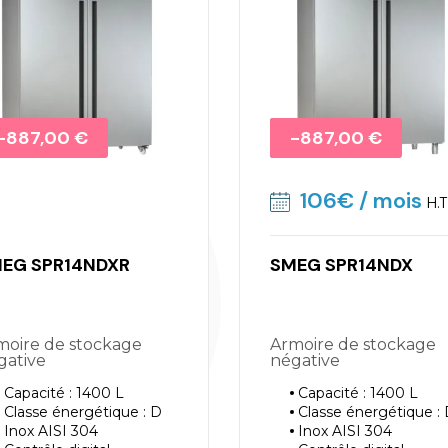
Promo !
-887,00 €
Promo !
-887,00 €
106€
/ mois
H.T
EG SPR14NDXR
SMEG SPR14NDX
Armoire de stockage
gative
négative
Capacité : 1400 L
Capacité : 1400 L
Classe énergétique : D
Classe énergétique :
Inox AISI 304
Inox AISI 304