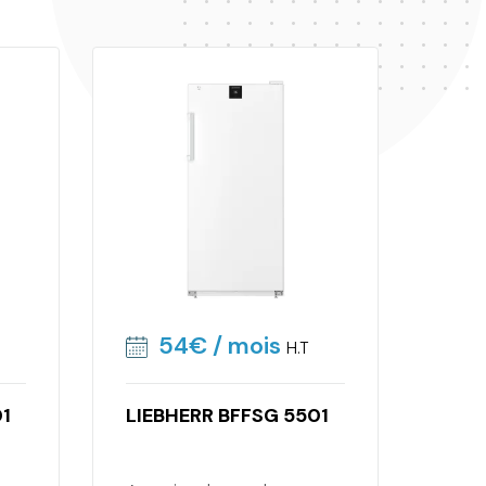
54€
/ mois
H.T
01
LIEBHERR BFFSG 5501