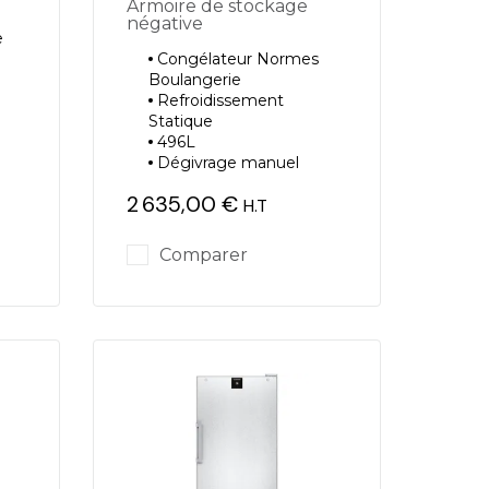
Armoire de stockage
négative
e
Congélateur Normes
Boulangerie
Refroidissement
Statique
496L
Dégivrage manuel
2 635,00 €
H.T
Prix
Comparer