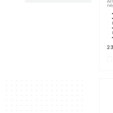
Armoire de stockage
né
2 
Pr