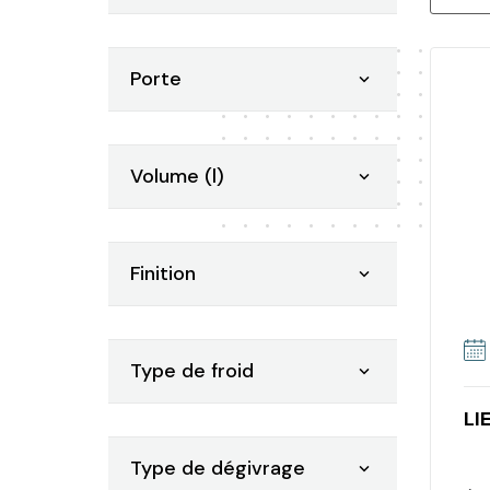
Porte

Volume (l)

Finition

Type de froid

LI
Type de dégivrage
