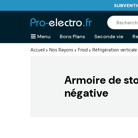
SUBVENTIO
Menu
Bons Plans
Seconde vie
Re
Accueil
Nos Rayons
Froid
Réfrigération verticale
Armoire de st
négative