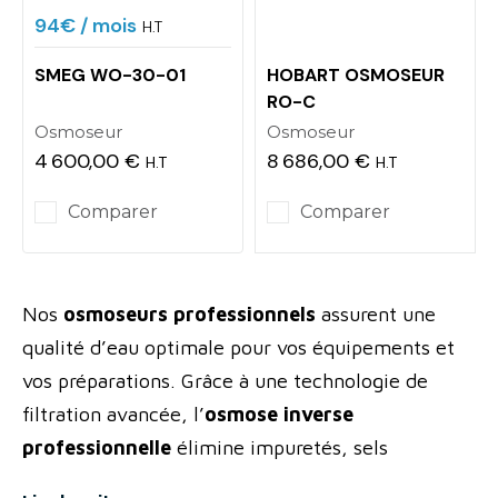
94€
/ mois
H.T
SMEG WO-30-01
HOBART OSMOSEUR
RO-C
Osmoseur
Osmoseur
4 600,00 €
8 686,00 €
H.T
H.T
Prix
Prix
Comparer
Comparer
Nos
osmoseurs professionnels
assurent une
qualité d’eau optimale pour vos équipements et
vos préparations. Grâce à une technologie de
filtration avancée, l’
osmose inverse
professionnelle
élimine impuretés, sels
minéraux et résidus pour offrir une eau pure,