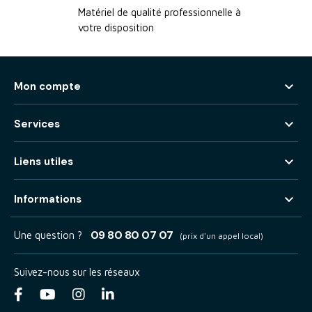
Matériel de qualité professionnelle à
pour tous les métiers de la restauration et de
votre disposition
l’hôtellerie.

Mon compte

Services

Liens utiles

Informations
09 80 80 07 07
Une question ?
(prix d'un appel local)
Suivez-nous sur les réseaux