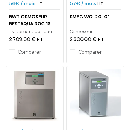
56€
/ mois
57€
/ mois
H.T
H.T
BWT OSMOSEUR
SMEG WO-20-01
BESTAQUA ROC 16
Traitement de l'eau
Osmoseur
2 709,00 €
2 800,00 €
H.T
H.T
Prix
Prix
Comparer
Comparer