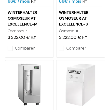
66€
/ mois
66€
/ mois
H.T
H.T
WINTERHALTER
WINTERHALTER
OSMOSEUR AT
OSMOSEUR AT
EXCELLENCE-M
EXCELLENCE-S
Osmoseur
Osmoseur
3 222,00 €
3 222,00 €
H.T
H.T
Prix
Prix
Comparer
Comparer