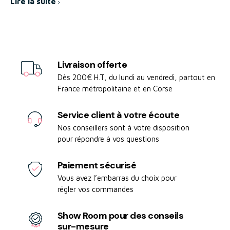
Lire la suite
parfaitement adaptée aux exigences des
restaurants
,
hôtels
et
blanchisseries
professionnelles
.
Installer un
osmoseur professionnel
permet
Livraison offerte
d’améliorer les performances de vos lave-verres,
Dès 200€ H.T, du lundi au vendredi, partout en
France métropolitaine et en Corse
lave-vaisselles et machines à café tout en
réduisant les dépôts de calcaire et les traces sur
Service client à votre écoute
la vaisselle. Vous bénéficiez ainsi d’une eau
Nos conseillers sont à votre disposition
cristalline, garantissant une brillance et une
pour répondre à vos questions
propreté irréprochables.
Paiement sécurisé
Vous avez l’embarras du choix pour
Choisir un
osmoseur professionnel
, c’est
régler vos commandes
investir dans la durabilité et la fiabilité de vos
installations tout en réduisant vos coûts
Show Room pour des conseils
sur-mesure
d’entretien. Une solution efficace et économique