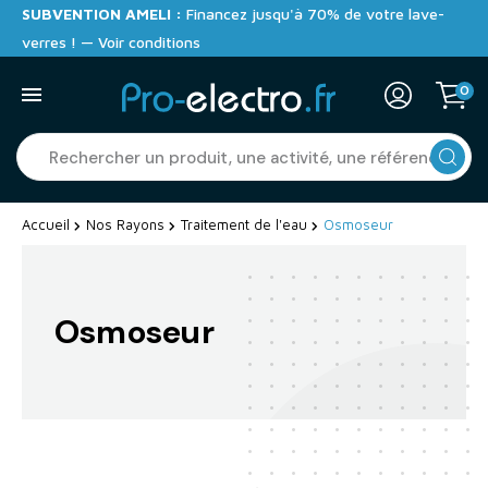
SUBVENTION AMELI :
Financez jusqu'à 70% de votre lave-
verres ! — Voir conditions
0
Accueil
Nos Rayons
Traitement de l'eau
Osmoseur
Osmoseur