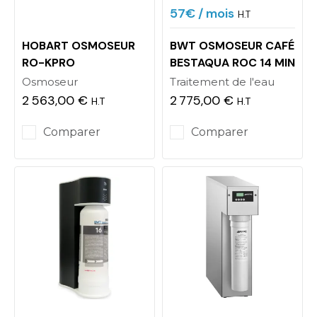
57€
/ mois
H.T
HOBART OSMOSEUR
BWT OSMOSEUR CAFÉ
RO-KPRO
BESTAQUA ROC 14 MIN
Osmoseur
Traitement de l'eau
2 563,00 €
2 775,00 €
H.T
H.T
Prix
Prix
Comparer
Comparer