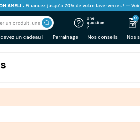
N AMELI :
Financez jusqu'à 70% de votre lave-verres ! — Voir
0
Une
question
?
cevez un cadeau !
Parrainage
Nos conseils
Nos s
is