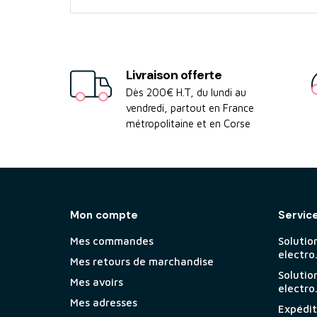
Livraison offerte
Dès 200€ H.T, du lundi au
vendredi, partout en France
métropolitaine et en Corse
Mon compte
Servic
Mes commandes
Solutio
electro
Mes retours de marchandise
Solutio
Mes avoirs
electro
Mes adresses
Expéditi