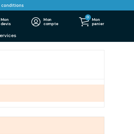
 conditions
0
Mon
Mon
Mon
devis
compte
panier
ervices