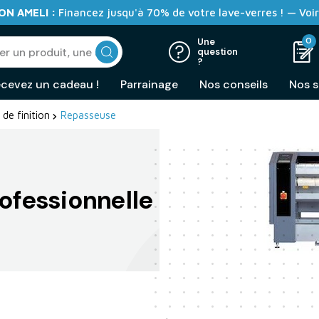
N AMELI :
Financez jusqu'à 70% de votre lave-verres ! — Voir
0
Une
question
?
cevez un cadeau !
Parrainage
Nos conseils
Nos s
 de finition
Repasseuse
ofessionnelle