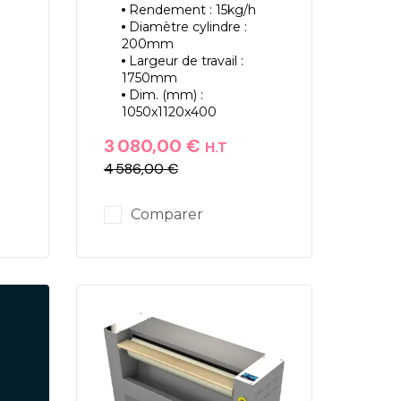
Rendement : 15kg/h
Diamètre cylindre :
200mm
Largeur de travail :
1750mm
Dim. (mm) :
1050x1120x400
3 080,00 €
H.T
4 586,00 €
Prix
Prix de base
Comparer