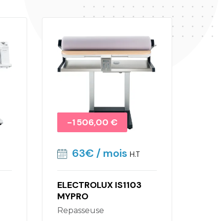
Promo !
-1 506,00 €
63€
/ mois
H.T
ELECTROLUX IS1103
MYPRO
Repasseuse