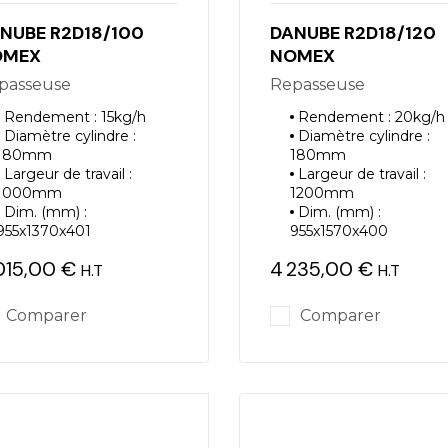
NUBE R2D18/100
DANUBE R2D18/120
OMEX
NOMEX
epasseuse
Repasseuse
Rendement : 15kg/h
Rendement : 20kg/h
Diamètre cylindre :
Diamètre cylindre :
180mm
180mm
Largeur de travail :
Largeur de travail :
1000mm
1200mm
Dim. (mm) :
Dim. (mm) :
955x1370x401
955x1570x400
015,00 €
4 235,00 €
H.T
H.T
ix
Prix
Comparer
Comparer