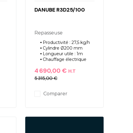
DANUBE R3D25/100
Repasseuse
Productivité : 27,5 kg/h
Cylindre Ø200 mm
Longueur utile : 1m
Chauffage électrique
4 690,00 €
H.T
5 315,00 €
Prix
Prix de base
Comparer