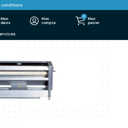
 conditions
0
Mon
Mon
Mon
devis
compte
panier
ervices