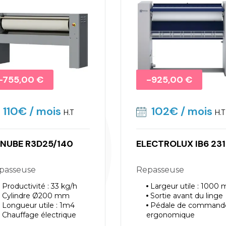
Promo !
-755,00 €
Promo !
-925,00 €
110€
/ mois
102€
/ mois
H.T
H.T
NUBE R3D25/140
ELECTROLUX IB6 23
epasseuse
Repasseuse
Productivité : 33 kg/h
Largeur utile : 1000
Cylindre Ø200 mm
Sortie avant du linge
Longueur utile : 1m4
Pédale de command
Chauffage électrique
ergonomique