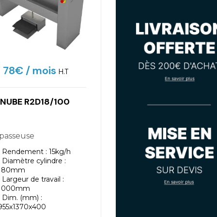
78€
/ mois
H.T
NUBE R2D18/100
epasseuse
Rendement : 15kg/h
Diamètre cylindre :
180mm
Largeur de travail :
1000mm
Dim. (mm) :
955x1370x400