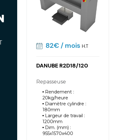
82€
/ mois
H.T
DANUBE R2D18/120
Repasseuse
Rendement :
20kg/heure
Diamètre cylindre :
180mm
Largeur de travail :
1200mm
Dim. (mm) :
955x1570x400