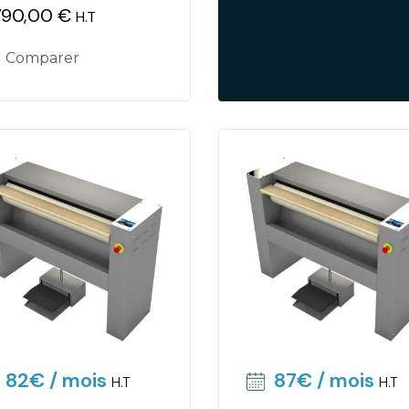
790,00 €
H.T
ix
Comparer
82€
/ mois
87€
/ mois
H.T
H.T