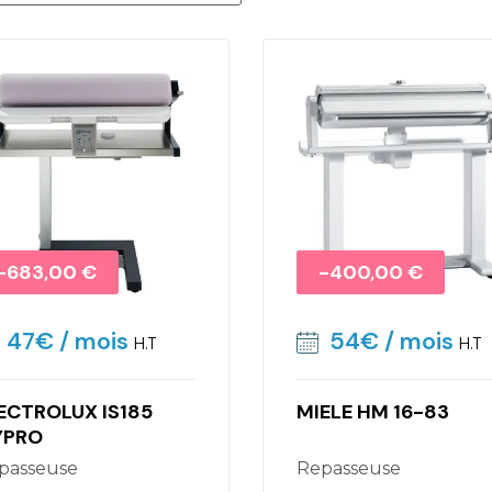
Promo !
-683,00 €
Promo !
-400,00 €
47€
/ mois
54€
/ mois
H.T
H.T
ECTROLUX IS185
MIELE HM 16-83
YPRO
epasseuse
Repasseuse