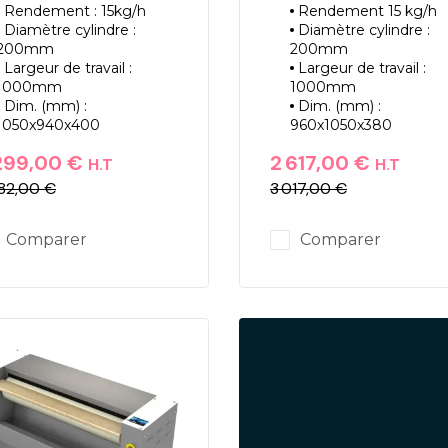
Rendement : 15kg/h
Rendement 15 kg/h
Diamètre cylindre :
Diamètre cylindre :
200mm
200mm
Largeur de travail :
Largeur de travail :
1000mm
1000mm
Dim. (mm) :
Dim. (mm) :
1050x940x400
960x1050x380
299,00 €
2 617,00 €
H.T
H.T
82,00 €
3 017,00 €
ix
ix de base
Prix
Prix de base
Comparer
Comparer