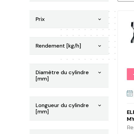
Prix

Rendement [kg/h]

Diamètre du cylindre

[mm]
Longueur du cylindre

[mm]
EL
M
R