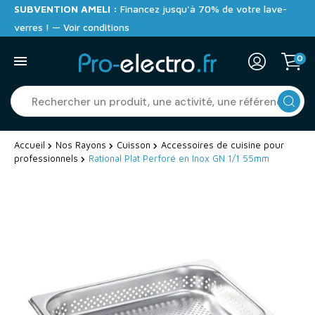
SUBVENTION AMELI :
Financez jusqu'à 70% de votre lave-
verres ! — Voir conditions
0
Accueil
Nos Rayons
Cuisson
Accessoires de cuisine pour
professionnels
Rational Plat Perforé en Inox GN 1/1 55mm