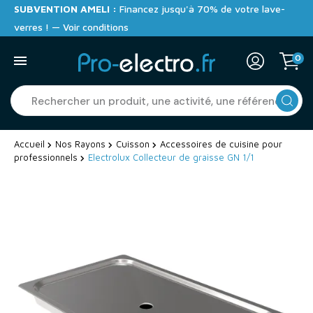
SUBVENTION AMELI :
Financez jusqu'à 70% de votre lave-
verres ! — Voir conditions
0
Accueil
Nos Rayons
Cuisson
Accessoires de cuisine pour
professionnels
Electrolux Collecteur de graisse GN 1/1