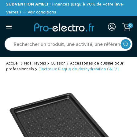
SUBVENTION AMELI :
Financez jusqu'à 70% de votre lave-
verres ! — Voir conditions
0
Accueil
Nos Rayons
Cuisson
Accessoires de cuisine pour
professionnels
Electrolux Plaque de déshydratation GN 1/1