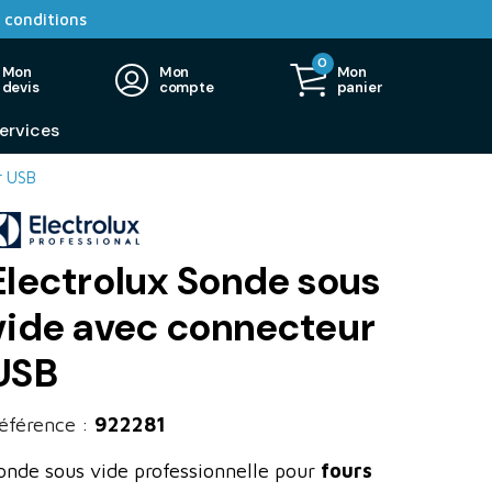
 conditions
0
Mon
Mon
Mon
devis
compte
panier
ervices
r USB
Electrolux Sonde sous
vide avec connecteur
USB
éférence :
922281
onde sous vide professionnelle pour
fours