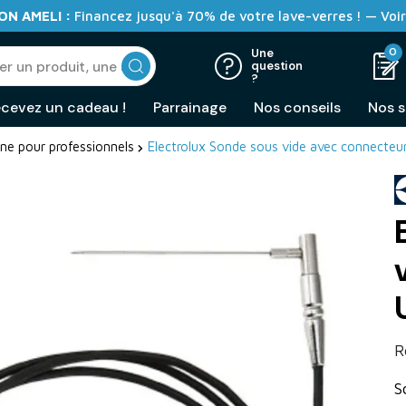
N AMELI :
Financez jusqu'à 70% de votre lave-verres ! — Voir
0
Une
question
?
cevez un cadeau !
Parrainage
Nos conseils
Nos s
ine pour professionnels
Electrolux Sonde sous vide avec connecteu
R
S