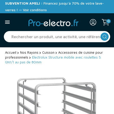
SUBVENTION AMELI :
Financez jusqu'à 70% de votre lave-
verres ! — Voir conditions
0
Accueil
Nos Rayons
Cuisson
Accessoires de cuisine pour
professionnels
Electrolux Structure mobile avec roulettes 5
GN1/1 au pas de 80mm