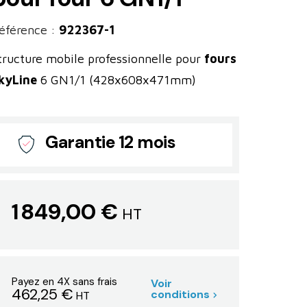
éférence :
922367-1
tructure mobile professionnelle pour
fours
kyLine
6 GN1/1 (428x608x471mm)
Garantie 12 mois
1 849,00 €
HT
Payez en 4X sans frais
Voir
462,25 €
conditions
HT