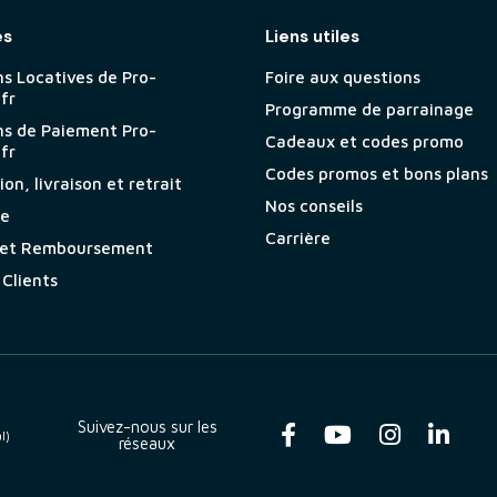
es
Liens utiles
ns Locatives de Pro-
Foire aux questions
.fr
Programme de parrainage
ns de Paiement Pro-
Cadeaux et codes promo
.fr
Codes promos et bons plans
on, livraison et retrait
Nos conseils
ie
Carrière
 et Remboursement
 Clients
Suivez-nous sur les
l)
réseaux