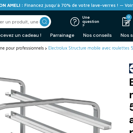
N AMELI :
Financez jusqu'à 70% de votre lave-verres ! — Voir
0
Une
question
?
cevez un cadeau !
Parrainage
Nos conseils
Nos s
ine pour professionnels
Electrolux Structure mobile avec roulette