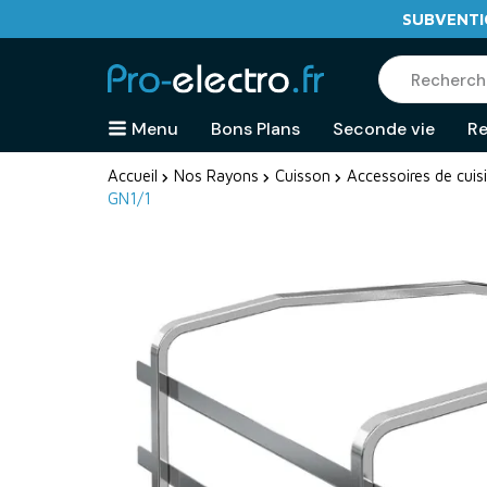
SUBVENTIO
Menu
Bons Plans
Seconde vie
Re
Accueil
Nos Rayons
Cuisson
Accessoires de cuis
GN1/1