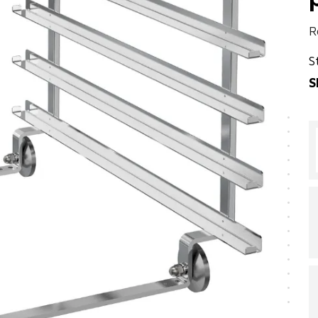
R
S
S