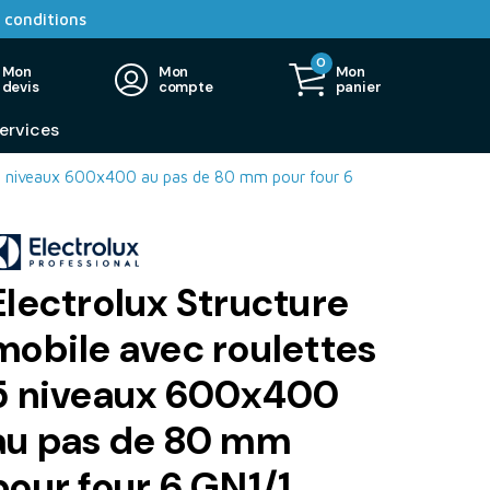
 conditions
0
Mon
Mon
Mon
devis
compte
panier
ervices
s 5 niveaux 600x400 au pas de 80 mm pour four 6
Electrolux Structure
mobile avec roulettes
5 niveaux 600x400
au pas de 80 mm
pour four 6 GN1/1