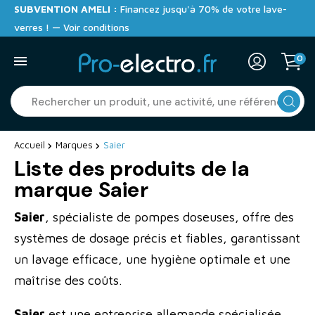
SUBVENTION AMELI :
Financez jusqu'à 70% de votre lave-
verres ! — Voir conditions
0
Accueil
Marques
Saier
Liste des produits de la
marque Saier
Saier
, spécialiste de pompes doseuses, offre des
systèmes de dosage précis et fiables, garantissant
un lavage efficace, une hygiène optimale et une
maîtrise des coûts.
Saier
est une entreprise allemande spécialisée