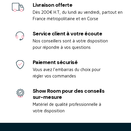
s'adaptent à différents types de machines et de
Livraison offerte
lessiviels, tout en assurant un contrôle précis du
Dès 200€ H.T, du lundi au vendredi, partout en
France métropolitaine et en Corse
dosage. En choisissant
Saier
, les professionnels
bénéficient d'une solution durable, innovante et
Service client à votre écoute
éco-responsable pour améliorer la rentabilité et
Nos conseillers sont à votre disposition
l'hygiène de leur blanchisserie.
pour répondre à vos questions
Paiement sécurisé
Vous avez l’embarras du choix pour
régler vos commandes
Show Room pour des conseils
sur-mesure
Matériel de qualité professionnelle à
votre disposition