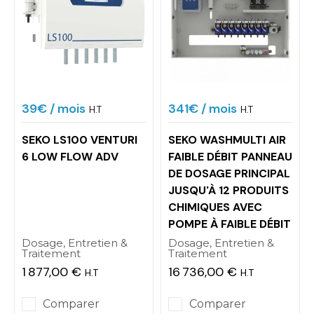
rentabilité tout en garantissant une hygiène
parfaite.
39€
/ mois
341€
/ mois
H.T
H.T
SEKO LS100 VENTURI
SEKO WASHMULTI AIR
6 LOW FLOW ADV
FAIBLE DÉBIT PANNEAU
DE DOSAGE PRINCIPAL
JUSQU'À 12 PRODUITS
CHIMIQUES AVEC
POMPE À FAIBLE DÉBIT
Dosage, Entretien &
Dosage, Entretien &
Traitement
Traitement
1 877,00 €
16 736,00 €
H.T
H.T
Prix
Prix
Comparer
Comparer