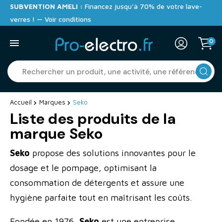
SUBVENTION AMELI :
Financez jusqu'à 70% de votre lave-
verres ! — Voir conditions
0
Accueil
Marques
Seko
Liste des produits de la
marque Seko
Seko
propose des solutions innovantes pour le
dosage et le pompage, optimisant la
consommation de détergents et assure une
hygiène parfaite tout en maîtrisant les coûts.
Fondée en 1976,
Seko
est une entreprise