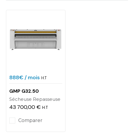
888€
/ mois
H.T
GMP G32.50
Sécheuse Repasseuse
43 700,00 €
H.T
Prix
Comparer