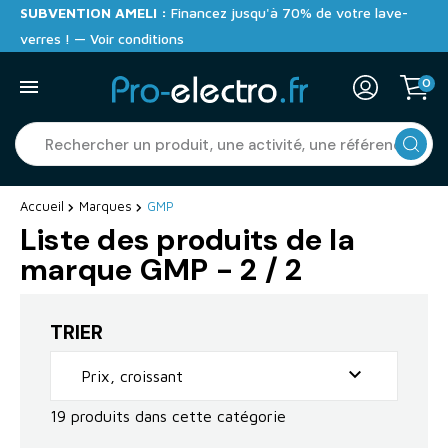
SUBVENTION AMELI :
Financez jusqu'à 70% de votre lave-
verres ! — Voir conditions
0
Accueil
Marques
GMP
Liste des produits de la
marque GMP
- 2 / 2
TRIER

Prix, croissant
19 produits dans cette catégorie