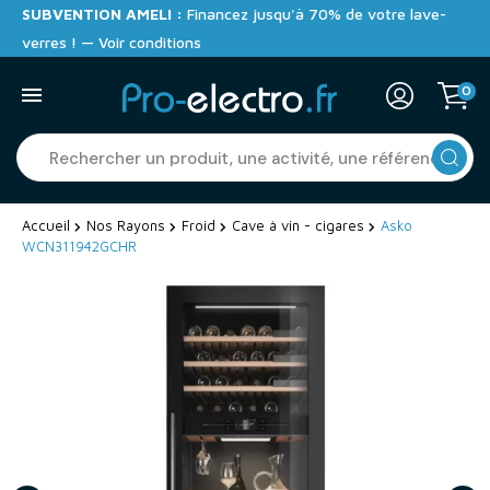
SUBVENTION AMELI :
Financez jusqu'à 70% de votre lave-
verres ! — Voir conditions
0
Accueil
Nos Rayons
Froid
Cave à vin - cigares
Asko
WCN311942GCHR