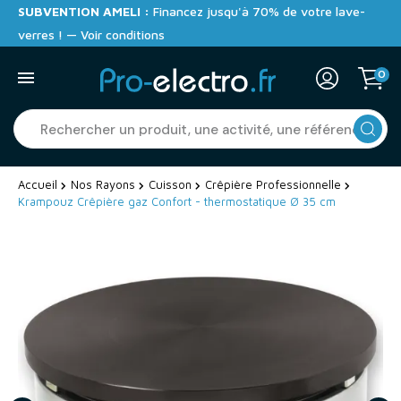
SUBVENTION AMELI :
Financez jusqu'à 70% de votre lave-
verres ! — Voir conditions
0
Accueil
Nos Rayons
Cuisson
Crêpière Professionnelle
Krampouz Crêpière gaz Confort - thermostatique Ø 35 cm