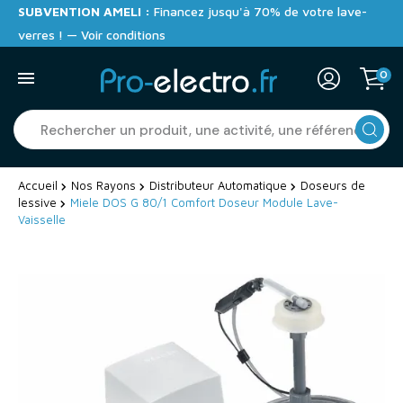
SUBVENTION AMELI :
Financez jusqu'à 70% de votre lave-
verres ! — Voir conditions
0
Accueil
Nos Rayons
Distributeur Automatique
Doseurs de
lessive
Miele DOS G 80/1 Comfort Doseur Module Lave-
Vaisselle