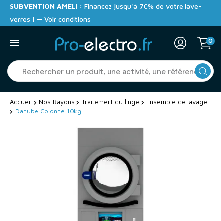
SUBVENTION AMELI :
Financez jusqu'à 70% de votre lave-
verres ! — Voir conditions
0
Accueil
Nos Rayons
Traitement du linge
Ensemble de lavage
Danube Colonne 10kg