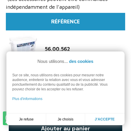
indépendamment de l’appareil)
RÉFÉRENCE
56.00.562
Nous utilisons...
des cookies
Rational Tablette d'Entretien
Sur ce site, nous utilisons des cookies pour mesurer notre
Empêchent les dépôts calcaires dans le générateur de
audience, entretenir la relation avec vous et vous adresser
ponctuellement du contenu qualitatif ou de la publicité. Vous
vapeur et l’enceinte de cuisson de votre four
pouvez choisir de les accepter ou les refuser.
Rational.
Plus d'informations
107,00 €
Discuter sur WhatsApp
Je choisis
Je refuse
J'ACCEPTE
Ajouter au panier