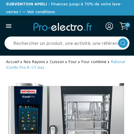
SUBVENTION AMELI :
Financez jusqu'à 70% de votre lave-
verres ! — Voir conditions
0
Accueil
Nos Rayons
Cuisson
Four
Four combiné
Rational
iCombi Pro 6-1/1 Gaz