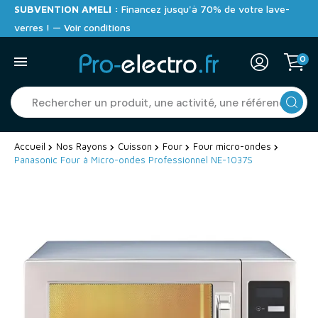
SUBVENTION AMELI :
Financez jusqu'à 70% de votre lave-
verres ! — Voir conditions
0
Accueil
Nos Rayons
Cuisson
Four
Four micro-ondes
Panasonic Four à Micro-ondes Professionnel NE-1037S