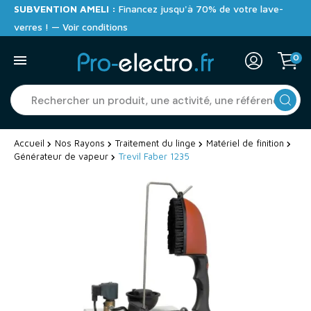
SUBVENTION AMELI :
Financez jusqu'à 70% de votre lave-
verres ! — Voir conditions
0
Accueil
Nos Rayons
Traitement du linge
Matériel de finition
Générateur de vapeur
Trevil Faber 1235