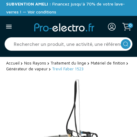
SUBVENTION AMELI :
Financez jusqu'à 70% de votre lave-
verres ! — Voir conditions
0
Accueil
Nos Rayons
Traitement du linge
Matériel de finition
Générateur de vapeur
Trevil Faber 1523