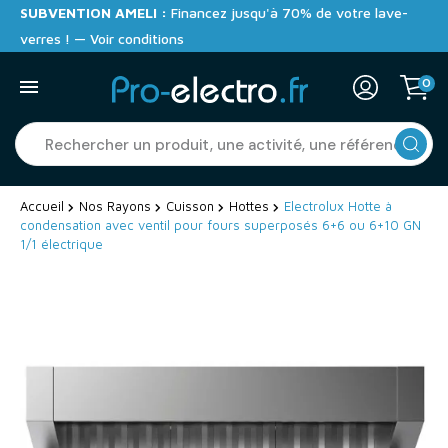
SUBVENTION AMELI :
Financez jusqu'à 70% de votre lave-
verres ! — Voir conditions
0
Accueil
Nos Rayons
Cuisson
Hottes
Electrolux Hotte à
condensation avec ventil pour fours superposés 6+6 ou 6+10 GN
1/1 électrique