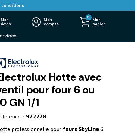
 conditions
0
Mon
Mon
Mon
devis
compte
panier
ervices
Electrolux Hotte avec
ventil pour four 6 ou
10 GN 1/1
éférence :
922728
otte professionnelle pour
fours SkyLine
6