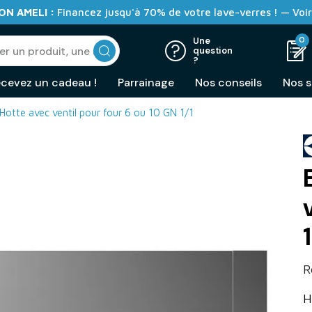
N AMELI :
Financez jusqu'à 70% de votre lave-verres ! — Voir
0
Une
question
?
cevez un cadeau !
Parrainage
Nos conseils
Nos s
 Hotte avec ventil pour four 6 ou 10 GN 1/1
R
H