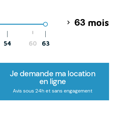
63
mois

54
60
63
Je demande ma location
en ligne
Avis sous 24h et sans engagement