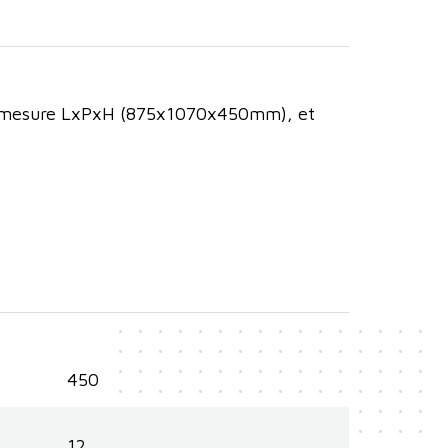
e mesure LxPxH (875x1070x450mm), et
450
12