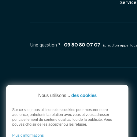
Service
09 80 80 07 07
Une question ?
(prix d'un appel loca
Nous utilisons...
des cookies
Sur ce site, nous utilisons des cookies pour mesurer notre
audience, entretenir la relation avec vous et vous adresser
ponctuellement du contenu qualitatif ou de la publicité. Vous
pouvez choisir de les accepter ou les refuser.
Plus d'informations