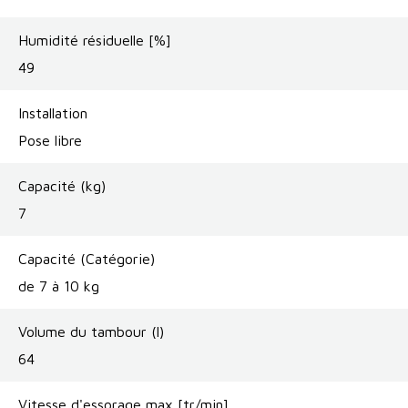
Humidité résiduelle [%]
49
Installation
Pose libre
Capacité (kg)
7
Capacité (Catégorie)
de 7 à 10 kg
Volume du tambour (l)
64
Vitesse d'essorage max [tr/min]