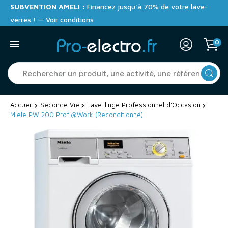
SUBVENTION AMELI :
Financez jusqu'à 70% de votre lave-
verres ! — Voir conditions
0
Accueil
Seconde Vie
Lave-linge Professionnel d'Occasion
Miele PW 200 Profi@Work (Reconditionné)