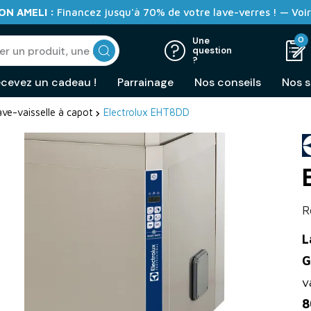
N AMELI :
Financez jusqu'à 70% de votre lave-verres ! — Voir
0
Une
question
?
cevez un cadeau !
Parrainage
Nos conseils
Nos s
ave-vaisselle à capot
Electrolux EHT8DD
R
L
G
v
8