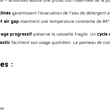
xe + amovible) assure une protection maximale de la p
clinés
garantissent l’évacuation de l’eau de détergent a
t air gap
maintient une température constante de 84°C
age progressif
préserve la vaisselle fragile. Un
cycle
ostic
facilitent son usage quotidien. Le panneau de c
es :
re