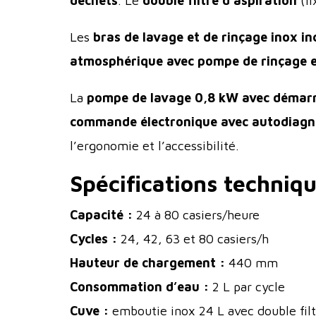
déchets
. Le
double filtre d’aspiration
(fi
Les
bras de lavage et de rinçage inox in
atmosphérique avec pompe de rinçage e
La
pompe de lavage 0,8 kW avec démarr
commande électronique avec autodiagn
l’ergonomie et l’accessibilité.
Spécifications techniqu
Capacité :
24 à 80 casiers/heure
Cycles :
24, 42, 63 et 80 casiers/h
Hauteur de chargement :
440 mm
Consommation d’eau :
2 L par cycle
Cuve :
emboutie inox 24 L avec double filt