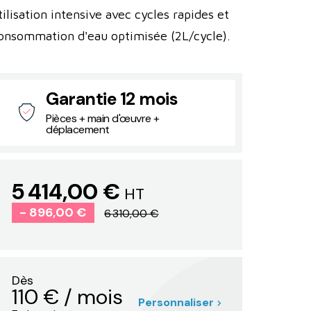
tilisation intensive avec cycles rapides et
onsommation d'eau optimisée (2L/cycle).
Garantie 12 mois
Pièces + main d'œuvre +
déplacement
5 414,00 €
HT
- 896,00 €
6 310,00 €
Dès
110
€
/ mois
Personnaliser