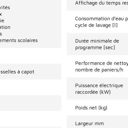
Affichage du temps re
vités
x
Consommation d'eau p
ie
cycle de lavage [l]
ation
s
ements scolaires
Durée minimale de
programme [sec]
Performance de netto
nombre de paniers/h
sselles à capot
Puissance électrique
raccordée (kW)
Poids net (kg)
Largeur mm