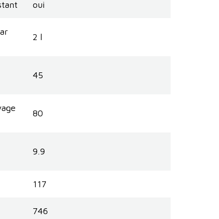
stant
oui
ar
2 l
45
yage
80
9.9
117
746