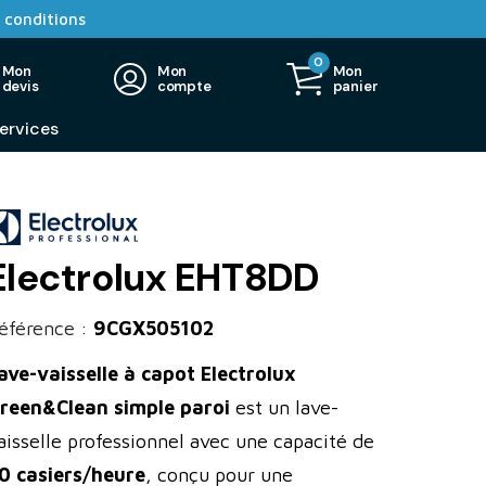
 conditions
0
Mon
Mon
Mon
devis
compte
panier
ervices
Electrolux EHT8DD
éférence :
9CGX505102
ave-vaisselle à capot Electrolux
reen&Clean simple paroi
est un lave-
aisselle professionnel avec une capacité de
0 casiers/heure
, conçu pour une