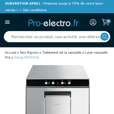
SUBVENTION AMELI :
Financez jusqu'à 70% de votre lave-
verres ! — Voir conditions
0
Accueil
Nos Rayons
Traitement de la vaisselle
Lave-vaisselle
Pro
Smeg SPD500S