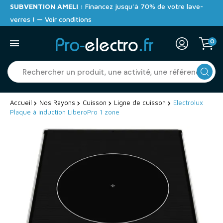
SUBVENTION AMELI :
Financez jusqu'à 70% de votre lave-
verres ! — Voir conditions
0
Accueil
Nos Rayons
Cuisson
Ligne de cuisson
Electrolux
Plaque à induction LiberoPro 1 zone