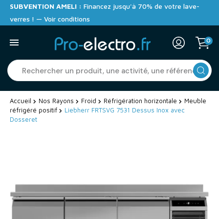
SUBVENTION AMELI :
Financez jusqu'à 70% de votre lave-
verres ! — Voir conditions
0
Accueil
Nos Rayons
Froid
Réfrigération horizontale
Meuble
réfrigéré positif
Liebherr FRTSVG 7531 Dessus Inox avec
Dosseret