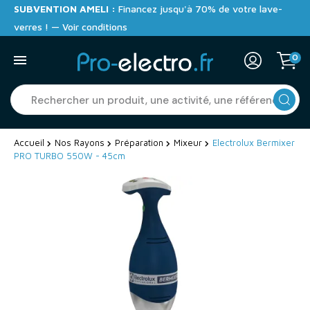
SUBVENTION AMELI :
Financez jusqu'à 70% de votre lave-
verres ! — Voir conditions
0
Accueil
Nos Rayons
Préparation
Mixeur
Electrolux Bermixer
PRO TURBO 550W - 45cm