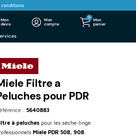
 conditions
0
Mon
Mon
Mon
devis
compte
panier
ervices
Miele Filtre a
Peluches pour PDR
éférence :
5640883
iltre à peluches
pour les sèche-linge
rofessionnels
Miele PDR 508, 908
.