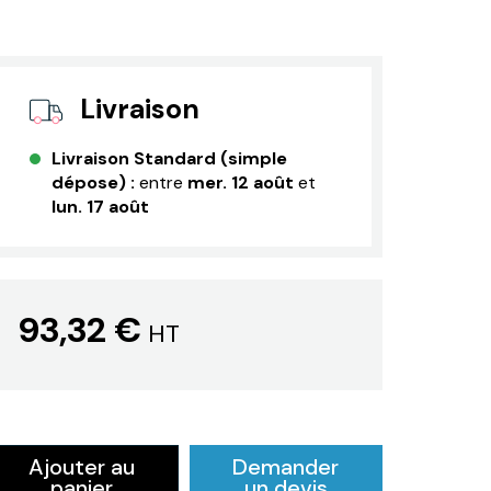
Livraison
Livraison Standard (simple
dépose) :
entre
mer. 12 août
et
lun. 17 août
93,32 €
HT
Ajouter au
Demander
panier
un devis