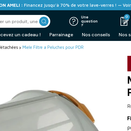
N AMELI :
Financez jusqu'à 70% de votre lave-verres ! — Voir
0
Une
question
?
cevez un cadeau !
Parrainage
Nos conseils
Nos s
détachées
Miele Filtre a Peluches pour PDR
R
F
p