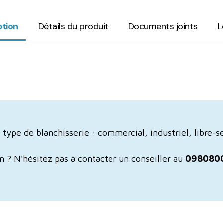
ption
Détails du produit
Documents joints
L
type de blanchisserie : commercial, industriel, libre-s
ion ? N'hésitez pas à contacter un conseiller au
098080