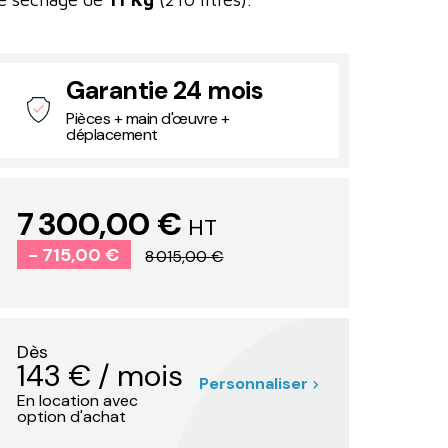
Garantie 24 mois
Pièces + main d'œuvre +
déplacement
7 300,00 €
HT
- 715,00 €
8 015,00 €
Dès
143
€
/ mois
Personnaliser
En location avec
option d'achat