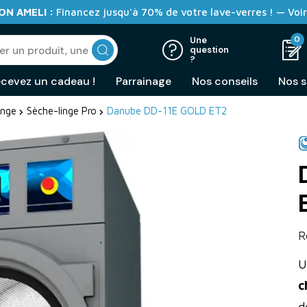
N AMELI :
Financez jusqu'à 70% de votre lave-verres ! — Voir
0
Une
question
?
cevez un cadeau !
Parrainage
Nos conseils
Nos s
inge
Sèche-linge Pro
Danube DD-11E GOLD ET2
R
U
c
d