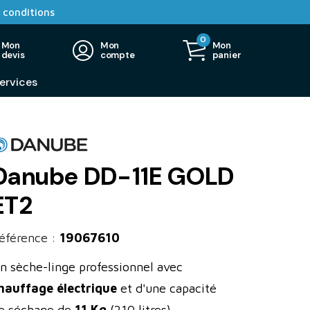
 conditions
0
Mon
Mon
Mon
devis
compte
panier
ervices
Danube DD-11E GOLD
ET2
éférence :
19067610
n sèche-linge professionnel avec
hauffage électrique
et d'une capacité
e séchage de
11 Kg
(210 litres).