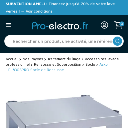
SUBVENTION AMELI :
Financez jusqu'à 70% de votre lave-
verres ! — Voir conditions
0
Accueil
Nos Rayons
Traitement du linge
Accessoires lavage
professionnel
Rehausse et Superposition
Socle
Asko
HPL830SPRO Socle de Rehausse