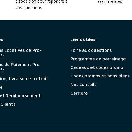
disposition pour répondre à
commandes
vos questions
es
Liens utiles
ns Locatives de Pro-
Foire aux questions
.fr
Programme de parrainage
ns de Paiement Pro-
Cadeaux et codes promo
.fr
Codes promos et bons plans
on, livraison et retrait
Nos conseils
ie
Carrière
 et Remboursement
 Clients