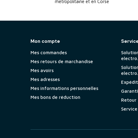
métropolitaine et en Corse
Mon compte
Servic
Mes commandes
Solutio
electro
Mes retours de marchandise
Solutio
Mes avoirs
electro
Mes adresses
Expéditi
Mes informations personnelles
Garant
Mes bons de réduction
Retour
Service