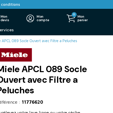
 conditions
0
Mon
Mon
Mon
devis
compte
panier
ervices
e APCL 089 Socle Ouvert avec Filtre a Peluches
Miele APCL 089 Socle
Ouvert avec Filtre a
Peluches
éférence :
11776620
urélevez votre lave linge ou votre sèche