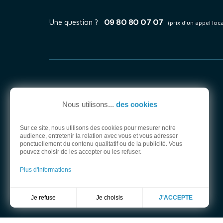
09 80 80 07 07
Une question ?
(prix d'un appel loca
Nous utilisons...
des cookies
Sur ce site, nous utilisons des cookies pour mesurer notre
audience, entretenir la relation avec vous et vous adresser
ponctuellement du contenu qualitatif ou de la publicité. Vous
pouvez choisir de les accepter ou les refuser.
Plus d'informations
Je choisis
Je refuse
J'ACCEPTE