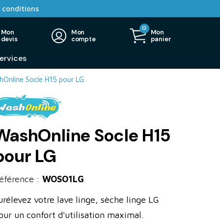
 conditions
0
Mon
Mon
Mon
devis
compte
panier
ervices
Online Socle H15 pour LG
WashOnline Socle H15
pour LG
éférence :
WOSO1LG
urélevez votre lave linge, sèche linge LG
our un confort d'utilisation maximal.