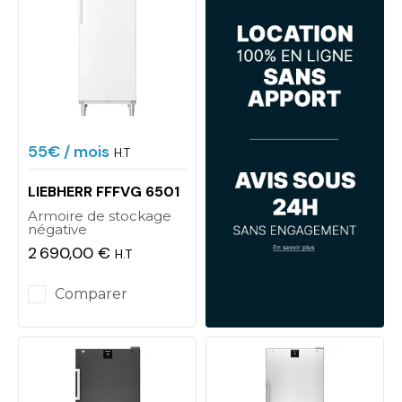
55€
/ mois
H.T
LIEBHERR FFFVG 6501
Armoire de stockage
négative
2 690,00 €
H.T
Prix
Comparer