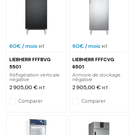
60€
/ mois
60€
/ mois
H.T
H.T
LIEBHERR FFFBVG
LIEBHERR FFFCVG
5501
6501
Réfrigération verticale
Armoire de stockage
négative
négative
2 905,00 €
2 905,00 €
H.T
H.T
Prix
Prix
Comparer
Comparer