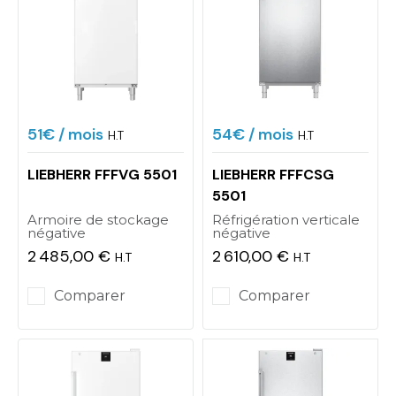
51€
/ mois
54€
/ mois
H.T
H.T
LIEBHERR FFFVG 5501
LIEBHERR FFFCSG
5501
Armoire de stockage
Réfrigération verticale
négative
négative
2 485,00 €
2 610,00 €
H.T
H.T
Prix
Prix
Comparer
Comparer