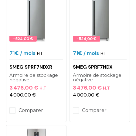
Promo !
-524,00 €
Promo !
-524,00 €
71€
/ mois
71€
/ mois
H.T
H.T
SMEG SPRF7NDXR
SMEG SPRF7NDX
Armoire de stockage
Armoire de stockage
négative
négative
3 476,00 €
3 476,00 €
H.T
H.T
4 000,00 €
4 000,00 €
Prix
Prix de base
Prix
Prix de base
Comparer
Comparer