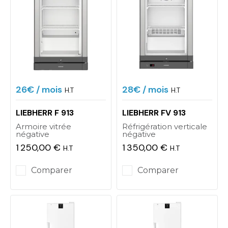
26€
/ mois
28€
/ mois
H.T
H.T
LIEBHERR F 913
LIEBHERR FV 913
Armoire vitrée
Réfrigération verticale
négative
négative
1 250,00 €
1 350,00 €
H.T
H.T
Prix
Prix
Comparer
Comparer