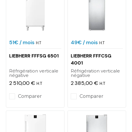
51€
/ mois
49€
/ mois
H.T
H.T
LIEBHERR FFFSG 6501
LIEBHERR FFFCSG
4001
Réfrigération verticale
Réfrigération verticale
négative
négative
2 510,00 €
2 385,00 €
H.T
H.T
Prix
Prix
Comparer
Comparer