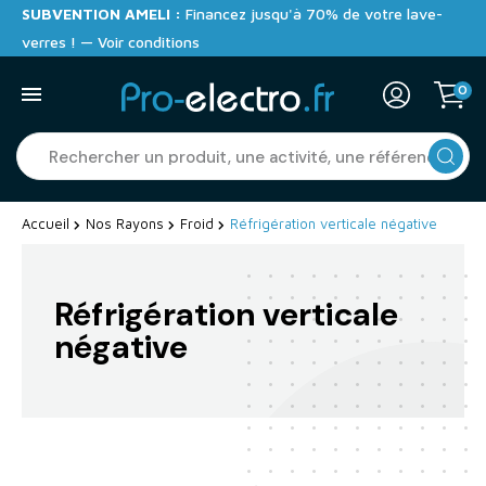
SUBVENTION AMELI :
Financez jusqu'à 70% de votre lave-
verres ! — Voir conditions
0
Accueil
Nos Rayons
Froid
Réfrigération verticale négative
Réfrigération verticale
négative