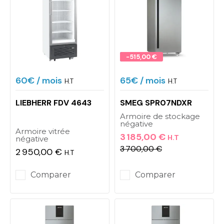
Promo !
-515,00 €
60€
/ mois
65€
/ mois
H.T
H.T
LIEBHERR FDV 4643
SMEG SPR07NDXR
Armoire de stockage
négative
Armoire vitrée
3 185,00 €
H.T
négative
3 700,00 €
2 950,00 €
Prix
Prix de base
H.T
Prix
Comparer
Comparer