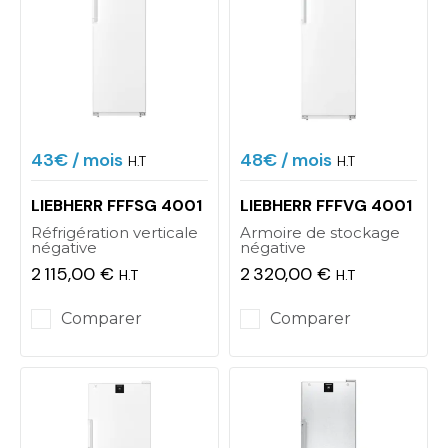
43€
/ mois
48€
/ mois
H.T
H.T
LIEBHERR FFFSG 4001
LIEBHERR FFFVG 4001
Réfrigération verticale
Armoire de stockage
négative
négative
2 115,00 €
2 320,00 €
H.T
H.T
Prix
Prix
Comparer
Comparer