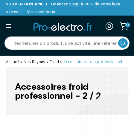
SUBVENTION AMELI :
Financez jusqu'à 70% de votre lave-
verres ! — Voir conditions
0
Accueil
Nos Rayons
Froid
Accessoires froid professionnel
Accessoires froid
professionnel
- 2 / 2