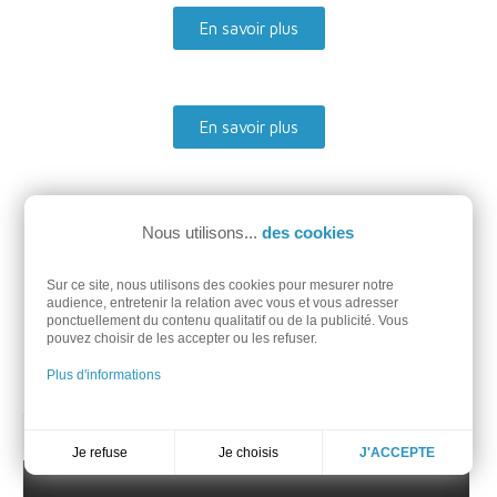
En savoir plus
En savoir plus
Nous utilisons...
des cookies
Sur ce site, nous utilisons des cookies pour mesurer notre
Vidéos : Pack Electrolux
audience, entretenir la relation avec vous et vous adresser
ponctuellement du contenu qualitatif ou de la publicité. Vous
myPRO ZIP
pouvez choisir de les accepter ou les refuser.
Plus d'informations
Gamme myPRO
Je choisis
Je refuse
J'ACCEPTE