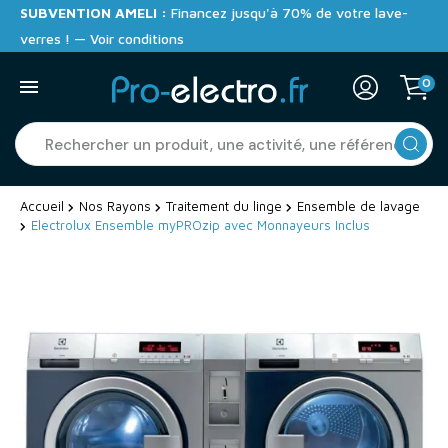
SUBVENTION AMELI :
Financez jusqu'à 70% de votre lave-
verres ! — Voir conditions
0
Accueil
Nos Rayons
Traitement du linge
Ensemble de lavage
Electrolux Ensemble myPROzip avec Monnayeurs Inclus