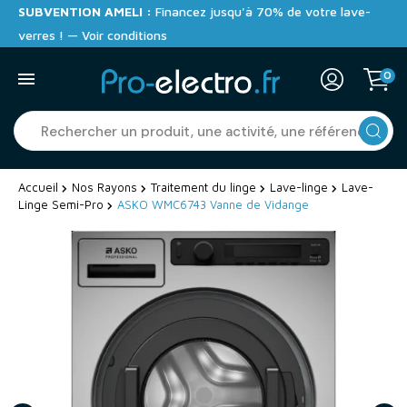
SUBVENTION AMELI :
Financez jusqu'à 70% de votre lave-
verres ! — Voir conditions
0
Accueil
Nos Rayons
Traitement du linge
Lave-linge
Lave-
Linge Semi-Pro
ASKO WMC6743 Vanne de Vidange