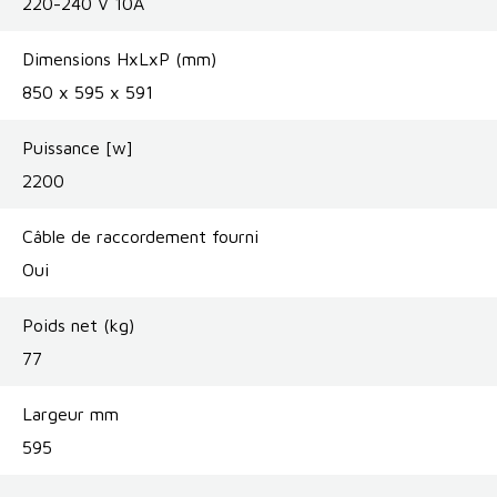
220-240 V 10A
Dimensions HxLxP (mm)
850 x 595 x 591
Puissance [w]
2200
Câble de raccordement fourni
Oui
Poids net (kg)
77
Largeur mm
595