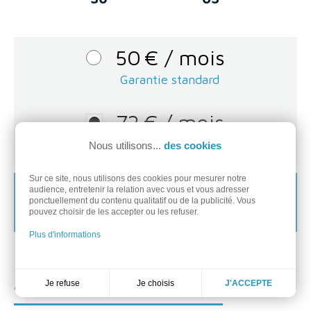
50
€
/ mois
Garantie standard
72
€
/ mois
Garantie
63
mois
Nous utilisons...
des cookies
Sur ce site, nous utilisons des cookies pour mesurer notre
Je demande ma location en ligne
audience, entretenir la relation avec vous et vous adresser
ponctuellement du contenu qualitatif ou de la publicité. Vous
Avis sous 24h et sans engagement
pouvez choisir de les accepter ou les refuser.
Plus d'informations
Accessoires & Consommables
Je choisis
Je refuse
J'ACCEPTE