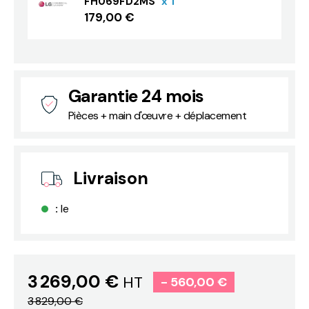
FH069FD2MS
x 1
179,00 €
Garantie 24 mois
Pièces + main d'œuvre + déplacement
Livraison
:
le
3 269,00 €
HT
- 560,00 €
3 829,00 €