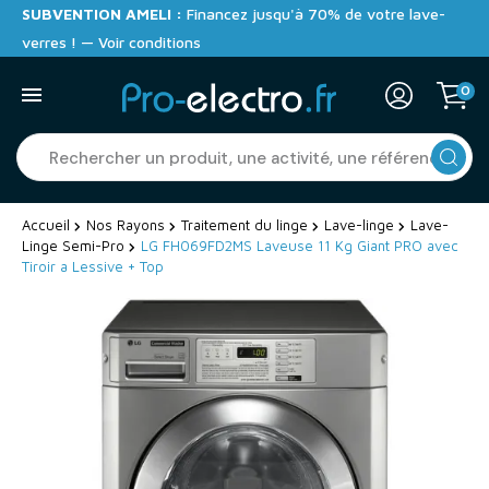
SUBVENTION AMELI :
Financez jusqu'à 70% de votre lave-
verres ! — Voir conditions
0
Accueil
Nos Rayons
Traitement du linge
Lave-linge
Lave-
Linge Semi-Pro
LG FH069FD2MS Laveuse 11 Kg Giant PRO avec
Tiroir a Lessive + Top