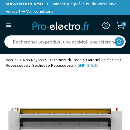
SUBVENTION AMELI :
Financez jusqu'à 70% de votre lave-
verres ! — Voir conditions
0
Accueil
Nos Rayons
Traitement du linge
Matériel de finition
Repasseuse
Sécheuse Repasseuse
GMP G18.35