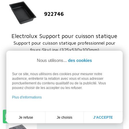
922746
Electrolux Support pour cuisson statique
Support pour cuisson statique professionnel pour
fours SkyLine (325x530x100mm)
Nous utilisons...
des cookies
438,00 €
Sur ce site, nous utilisons des cookies pour mesurer notre
audience, entretenir la relation avec vous et vous adresser
ponctuellement du contenu qualitatif ou de la publicité. Vous
Ajouter au panier
pouvez choisir de les accepter ou les refuser.
Plus d'informations
Demander un devis
Discuter sur WhatsApp
Je choisis
Je refuse
J'ACCEPTE