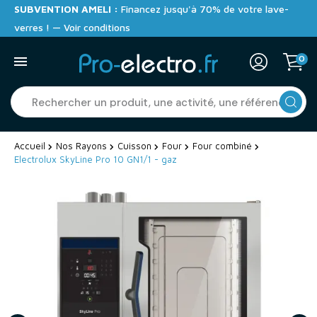
SUBVENTION AMELI :
Financez jusqu'à 70% de votre lave-
verres ! — Voir conditions
0
Accueil
Nos Rayons
Cuisson
Four
Four combiné
Electrolux SkyLine Pro 10 GN1/1 - gaz