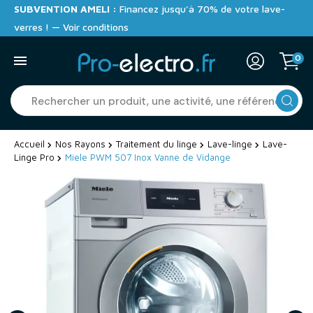
SUBVENTION AMELI :
Financez jusqu'à 70% de votre lave-
verres ! — Voir conditions
0
Accueil
Nos Rayons
Traitement du linge
Lave-linge
Lave-
Linge Pro
Miele PWM 507 Inox Vanne de Vidange