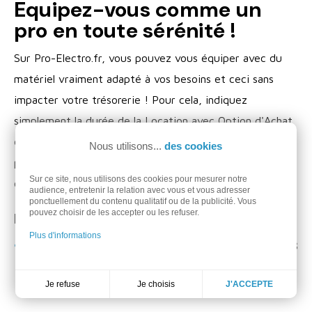
Equipez-vous comme un
pro en toute sérénité !
Sur Pro-Electro.fr, vous pouvez vous équiper avec du
matériel vraiment adapté à vos besoins et ceci sans
impacter votre trésorerie ! Pour cela, indiquez
simplement la durée de la Location avec Option d'Achat
et si vous souhaitez intégrer un contrat de maintenance
Nous utilisons...
des cookies
puis renseignez notre formulaire de location pour
Sur ce site, nous utilisons des cookies pour mesurer notre
obtenir une réponse de principe directement en ligne !
audience, entretenir la relation avec vous et vous adresser
ponctuellement du contenu qualitatif ou de la publicité. Vous
pouvez choisir de les accepter ou les refuser.
Durée
Plus d'informations
63

mois
Je choisis
Je refuse
J'ACCEPTE
30
63