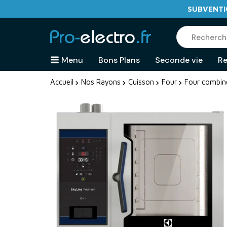
SUBVENTIO
Menu
Bons Plans
Seconde vie
Re
Accueil
Nos Rayons
Cuisson
Four
Four combin