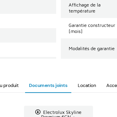
Affichage de la
température
Garantie constructeur
[mois]
Modalités de garantie
du produit
Documents joints
Location
Acce
Electrolux Skyline
Premium 6GN