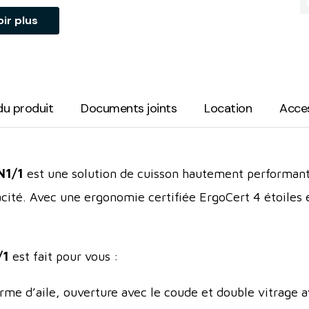
oir plus
du produit
Documents joints
Location
Acce
N1/1
est une solution de cuisson hautement performan
acité. Avec une ergonomie certifiée ErgoCert 4 étoiles e
/1
est fait pour vous :
me d’aile, ouverture avec le coude et double vitrage a