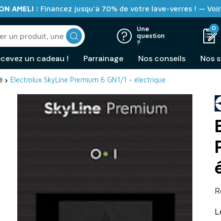
N AMELI :
Financez jusqu'à 70% de votre lave-verres ! — Voir
0
Une
question
?
cevez un cadeau !
Parrainage
Nos conseils
Nos s
é
Electrolux SkyLine Premium 6 GN1/1 - électrique
R
L