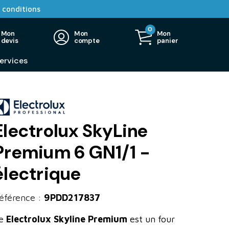
 conditions
0
Mon
Mon
Mon
devis
compte
panier
ervices
Electrolux SkyLine
Premium 6 GN1/1 -
électrique
éférence :
9PDD217837
e
Electrolux Skyline Premium
est un four