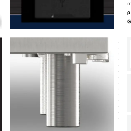
m
p
G