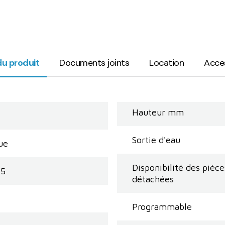
du produit
Documents joints
Location
Acce
Hauteur mm
Sortie d'eau
ue
Disponibilité des pièce
15
détachées
Programmable