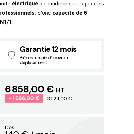
ixte
électrique
à chaudière conçu pour les
rofessionnels
, d'une
capacité de 6
N1/1
.
Garantie 12 mois
Pièces + main d'œuvre +
déplacement
6 858,00 €
HT
- 1 666,00 €
8 524,00 €
Dès